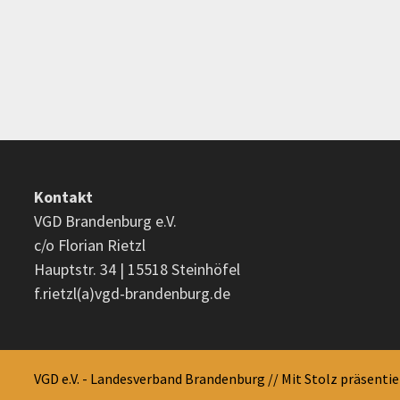
Kontakt
VGD Brandenburg e.V.
c/o Florian Rietzl
Hauptstr. 34 | 15518 Steinhöfel
f.rietzl(a)vgd-brandenburg.de
VGD e.V. - Landesverband Brandenburg // Mit Stolz präsenti