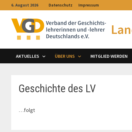
Zum
6. August 2026
Datenschutz
Impressum
Inhalt
springen
Lan
AKTUELLES
ÜBER UNS
MITGLIED WERDEN
Geschichte des LV
…folgt