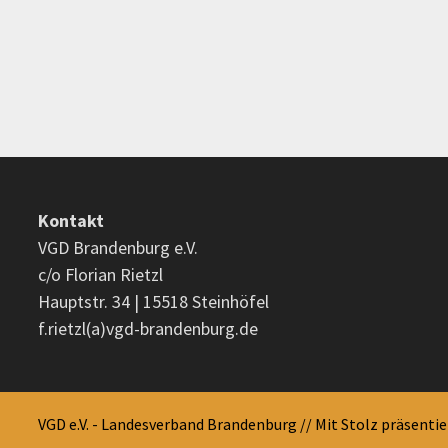
Kontakt
VGD Brandenburg e.V.
c/o Florian Rietzl
Hauptstr. 34 | 15518 Steinhöfel
f.rietzl(a)vgd-brandenburg.de
VGD e.V. - Landesverband Brandenburg // Mit Stolz präsenti