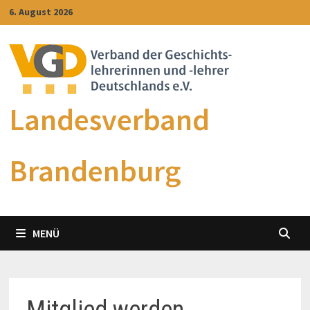
Zum
6. August 2026
Inhalt
springen
Landesverband
Brandenburg
MENÜ