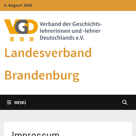
Zum
6. August 2026
Inhalt
springen
Landesverband
Brandenburg
MENÜ