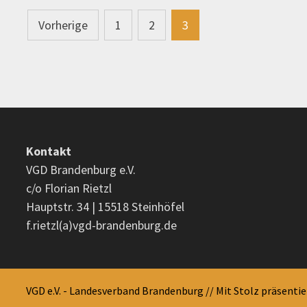
Seitennummerierung
Vorherige
1
2
3
der
Beiträge
Kontakt
VGD Brandenburg e.V.
c/o Florian Rietzl
Hauptstr. 34 | 15518 Steinhöfel
f.rietzl(a)vgd-brandenburg.de
VGD e.V. - Landesverband Brandenburg // Mit Stolz präsenti