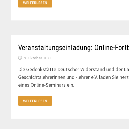
BUNDESVORSTAND
WEITERLESEN
WIEDERGEWÄHLT
Veranstaltungseinladung: Online-For
9. Oktober 2021
Die Gedenkstätte Deutscher Widerstand und der L
Geschichtslehrerinnen und -lehrer e.V. laden Sie he
eines Online-Seminars ein.
VERANSTALTUNGSEINLADUNG:
WEITERLESEN
ONLINE-
FORTBILDUNG
IMPULSE