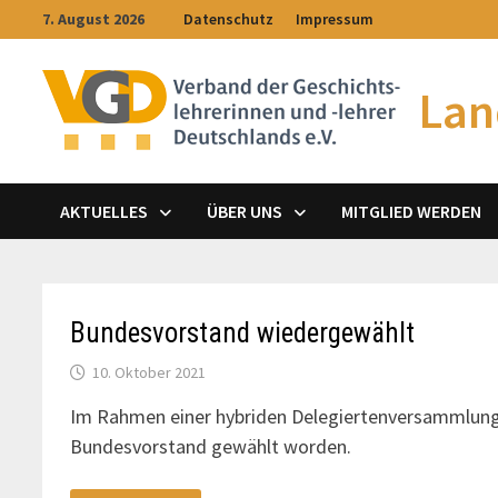
Zum
7. August 2026
Datenschutz
Impressum
Inhalt
springen
Lan
AKTUELLES
ÜBER UNS
MITGLIED WERDEN
Aktuelles
Bundesvorstand wiedergewählt
10. Oktober 2021
Im Rahmen einer hybriden Delegiertenversammlung 
Bundesvorstand gewählt worden.